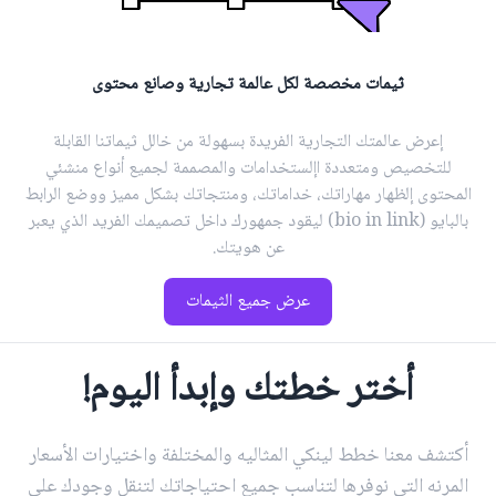
ثيمات مخصصة لكل عالمة تجارية وصانع محتوى
إعرض عالمتك التجارية الفريدة بسهولة من خالل ثيماتنا القابلة
للتخصيص ومتعددة اإلستخدامات والمصممة لجميع أنواع منشئي
المحتوى إلظهار مهاراتك، خداماتك، ومنتجاتك بشكل مميز ووضع الرابط
بالبايو (bio in link) ليقود جمهورك داخل تصميمك الفريد الذي يعبر
عن هويتك.
عرض جميع الثيمات
أختر خطتك وإبدأ اليوم!
أكتشف معنا خطط لينكي المثاليه والمختلفة واختيارات الأسعار
المرنه التي نوفرها لتناسب جميع احتياجاتك لتنقل وجودك علي