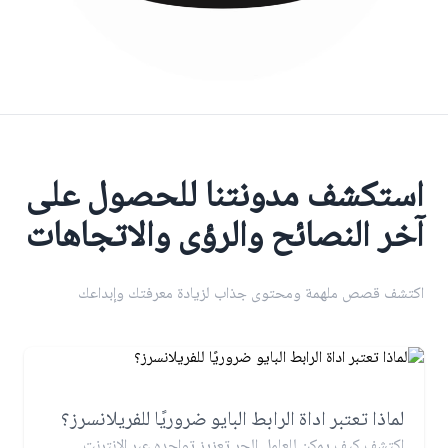
استكشف مدونتنا للحصول على
آخر النصائح والرؤى والاتجاهات
اكتشف قصص ملهمة ومحتوى جذاب لزيادة معرفتك وإبداعك
لماذا تعتبر اداة الرابط البايو ضروريًا للفريلانسرز؟
اكتشف كيف يمكن للعامل الحر تعزيز تواجده عبر الإنترنت