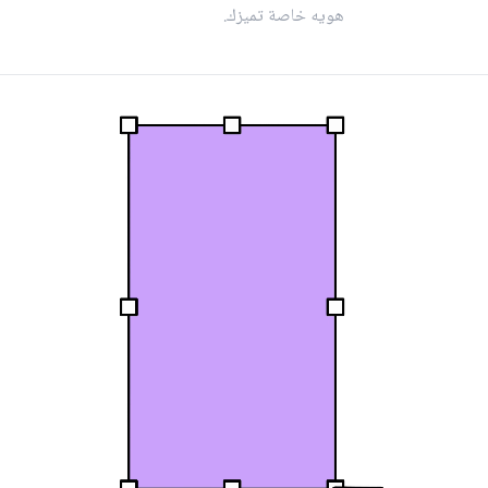
هويه خاصة تميزك.