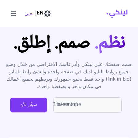
EN
|
عربى
in menu
نظم.
صمم.
إطلق.
صمم صفحتك علي لينكي وأدرعالمك الافتراضي من خلال وضع
جميع روابط البايو لديك في صفحة واحده وانشئ رابط بالبايو
(link in bio) واحد فقط يجمع جمهورك ويربطهم بجميع أعمالك
في مكان واحد و بضغطة واحدة.
Linkee.io/
سجِّل الآن